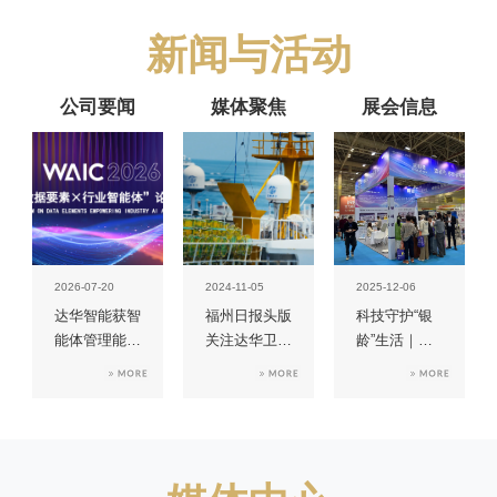
新闻与活动
公司要闻
媒体聚焦
展会信息
2026-07-20
2024-11-05
2025-12-06
达华智能获智
福州日报头版
科技守护“银
能体管理能力
关注达华卫星
龄”生活｜达
成熟度L2级
海联网工程
华智显携星科
认证
诺·亲享屏亮
相老博会